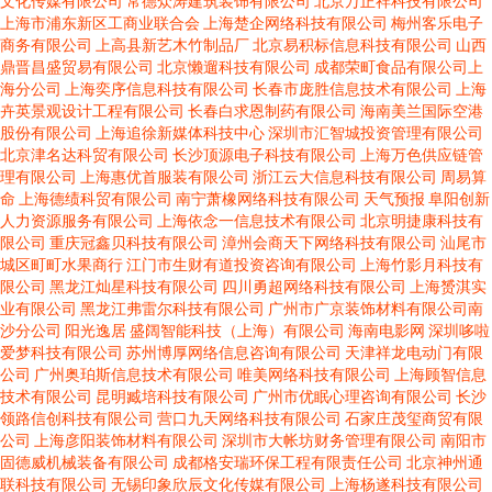
文化传媒有限公司
常德众涛建筑装饰有限公司
北京万正祥科技有限公司
上海市浦东新区工商业联合会
上海楚企网络科技有限公司
梅州客乐电子
商务有限公司
上高县新艺木竹制品厂
北京易积标信息科技有限公司
山西
鼎晋昌盛贸易有限公司
北京懒遛科技有限公司
成都荣町食品有限公司上
海分公司
上海奕序信息科技有限公司
长春市庞胜信息技术有限公司
上海
卉英景观设计工程有限公司
长春白求恩制药有限公司
海南美兰国际空港
股份有限公司
上海追徐新媒体科技中心
深圳市汇智城投资管理有限公司
北京津名达科贸有限公司
长沙顶源电子科技有限公司
上海万色供应链管
理有限公司
上海惠优首服装有限公司
浙江云大信息科技有限公司
周易算
命
上海德绩科贸有限公司
南宁萧橡网络科技有限公司
天气预报
阜阳创新
人力资源服务有限公司
上海依念一信息技术有限公司
北京明捷康科技有
限公司
重庆冠鑫贝科技有限公司
漳州会商天下网络科技有限公司
汕尾市
城区町町水果商行
江门市生财有道投资咨询有限公司
上海竹影月科技有
限公司
黑龙江灿星科技有限公司
四川勇超网络科技有限公司
上海赟淇实
业有限公司
黑龙江弗雷尔科技有限公司
广州市广京装饰材料有限公司南
沙分公司
阳光逸居
盛阔智能科技（上海）有限公司
海南电影网
深圳哆啦
爱梦科技有限公司
苏州博厚网络信息咨询有限公司
天津祥龙电动门有限
公司
广州奥珀斯信息技术有限公司
唯美网络科技有限公司
上海顾智信息
技术有限公司
昆明臧培科技有限公司
广州市优眠心理咨询有限公司
长沙
领路信创科技有限公司
营口九天网络科技有限公司
石家庄茂玺商贸有限
公司
上海彦阳装饰材料有限公司
深圳市大帐坊财务管理有限公司
南阳市
固德威机械装备有限公司
成都格安瑞环保工程有限责任公司
北京神州通
联科技有限公司
无锡印象欣辰文化传媒有限公司
上海杨遂科技有限公司