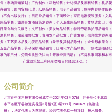
售；市场营销策划；广告制作；箱包销售；针纺织品及原料销售；礼品花
卉销售；国内贸易代理；纸制品销售；电子产品销售；数字内容制作服务
（不含出版发行）；日用杂品销售；平面设计；家用电器安装服务；文具
用品零售；旅游开发项目策划咨询；个人卫生用品销售；货物进出口；项
目策划与公关服务；文艺创作；美发饰品销售；特种劳动防护用品销售；
渔具销售；服装服饰批发；食用农产品批发；广告发布；信息技术咨询服
务；工艺美术品及礼仪用品销售（象牙及其制品除外）；企业形象策划；
五金产品零售；劳动保护用品销售；日用化学产品销售。（除依法须经批
准的项目外，凭营业执照依法自主开展经营活动）（不得从事国家和本市
产业政策禁止和限制类项目的经营活动。）
公司简介
北京化中闲科技有限公司成立于2024年03月07日，注册地位于北京
市平谷区平谷镇迎宾花园3号楼1至3层111号-240369（集群注
册），法定代表人为李健敏。经营范围包括一般项目：技术服务、