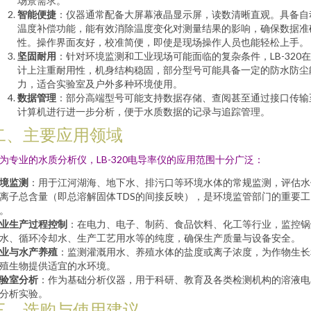
场景需求。
智能便捷
：仪器通常配备大屏幕液晶显示屏，读数清晰直观。具备自
温度补偿功能，能有效消除温度变化对测量结果的影响，确保数据准
性。操作界面友好，校准简便，即使是现场操作人员也能轻松上手。
坚固耐用
：针对环境监测和工业现场可能面临的复杂条件，LB-320
计上注重耐用性，机身结构稳固，部分型号可能具备一定的防水防尘
力，适合实验室及户外多种环境使用。
数据管理
：部分高端型号可能支持数据存储、查阅甚至通过接口传输
计算机进行进一步分析，便于水质数据的记录与追踪管理。
二、主要应用领域
为专业的水质分析仪，LB-320电导率仪的应用范围十分广泛：
境监测
：用于江河湖海、地下水、排污口等环境水体的常规监测，评估水
离子总含量（即总溶解固体TDS的间接反映），是环境监管部门的重要工
。
业生产过程控制
：在电力、电子、制药、食品饮料、化工等行业，监控锅
水、循环冷却水、生产工艺用水等的纯度，确保生产质量与设备安全。
业与水产养殖
：监测灌溉用水、养殖水体的盐度或离子浓度，为作物生长
殖生物提供适宜的水环境。
验室分析
：作为基础分析仪器，用于科研、教育及各类检测机构的溶液电
分析实验。
三、选购与使用建议